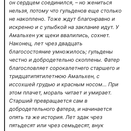
он сердцем соединился, – но жениться
нельзя, потому что гульденов еще столько
не накоплено. Тоже ждут благонравно и
искренно и с улыбкой на заклание идут. У
Амальхен уж щеки ввалились, сохнет.
Наконец, лет чрез двадцать
благосостояние умножилось; гульдены
честно и добродетельно скоплены. Фатер
благословляет сорокалетнего старшего и
тридцатипятилетнюю Амальхен, с
иссохшей грудью и красным носом… При
этом плачет, мораль читает и умирает.
Старший превращается сам в
добродетельного фатера, и начинается
опять та же история. Лет эдак чрез
пятьдесят или чрез семьдесят, внук