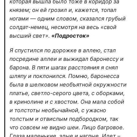
которая вышла было тоже в коридор за
князем; он ей грозил и, кажется, топал
ногами — одним словом, сказался грубый
солдат-немец, несмотря на весь «свой
высший свет».
«Подросток»
Я спустился по дорожке в аллею, стал
посредине аллеи и выжидал баронессу и
барона. В пяти шагах расстояния я снял
шляпу и поклонился. Помню, баронесса
была в шелковом необъятной окружности
платье, светло-серого цвета, с оборками,
в кринолине и с хвостом. Она мала собой
и толстоты необычайной, с ужасно
толстым и отвислым подбородком, так
что совсем не видно шеи. Лицо багровое.
Глаза маленькие, злые и наглые. Идет –