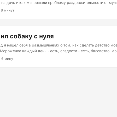
м на дочь и как мы решали проблему раздражительности от мул
ли решают проблему “мешающего” ребенка очень просто: они 
 8 минут
его “выключить”. Поначалу телефон дают только по особым случ
лишком безотказно и эффективно работает, то детям дают телефо
ь телефон за едой не новость, да и в мимо проезжающих коляск
ом в руке. Телефон выдают всегда, когда нужно сделать свои д
пил собаку с нуля
ебёнок посидел тихо. Причин может быть много, но решение одн
уках ребёнка, который тихо смотрит в одну точку какое-то врем
ад я нашёл себя в размышлениях о том, как сделать детство мо
о. ...
 Мороженое каждый день - есть, сладости - есть, баловство, м
пание лопатой в луже с грязью на даче - тоже, про татухи марке
· 6 минут
у. Для полноценного детства не хватало только домашнего живот
ести? Хомяки - воняют, попугаи - орут весь день, пока не накин
ошки живут сами по себе и вообще не особо контактные. В основ
мцы, которых я видел, всякие хомяки, попугаи, черепахи, рыбк
машние условия создания, которые полноценно развиваются тол
реде обитания в природе. Единственное исключение — собаки, 
да не было, чего не могу сказать про всю остальную живность. 
ое, которое без человека не выживет. Так зародилась мысль — а