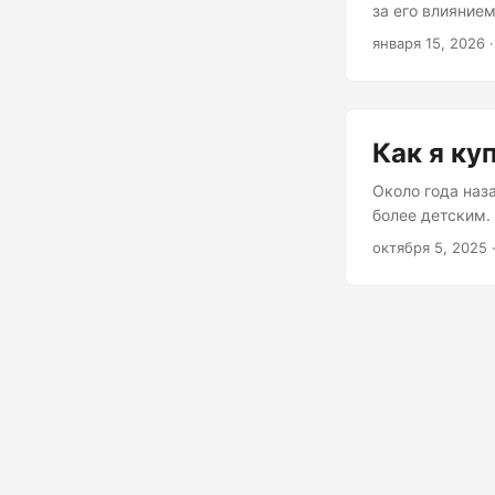
за его влияние
Обычные родите
января 15, 2026
·
телефон, чтобы 
того, что это с
чаще: встретит
детей с телефон
Как я ку
нужно, чтобы р
оказывается в р
Около года наз
слышно и не видн
более детским.
игры - есть, ко
октября 5, 2025
говорить не буд
этом случае зав
полотенце, а к
возможные пито
загнанные в до
естественной с
в детстве никог
стайное животн
мне собаку? ...