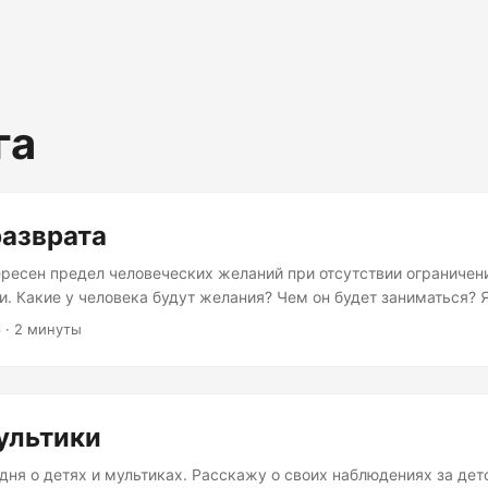
га
разврата
ересен предел человеческих желаний при отсутствии ограничени
и. Какие у человека будут желания? Чем он будет заниматься? 
чала накупит себе всего, что хотел. Потом он наестся всякой е
6
· 2 минуты
ов. Потом он, предполагал я, начнет заказывать эротические ус
ходить постоянно, то ведь в какой-то момент это станет обыде
-то более будоражущего сознание. Ведь человек ко всему привы
акой жизни. Что будет дальше? ...
ультики
дня о детях и мультиках. Расскажу о своих наблюдениях за дет