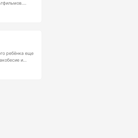
ьтфильмов.
дают ему
аям, но из-за
н всё чаще и
ах встречал
ела, когда
о - телефон
я и его не
его ребёнка еще
ракобесие и
ром на лице и
ного. Но кого в
ешь на клетку
ной массе все
и — это
ько в своей
которых у меня
Собака — это
 не купить ли