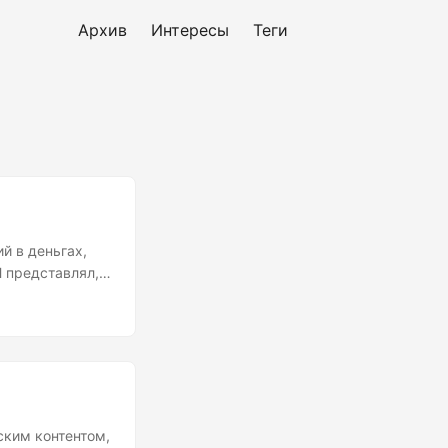
Архив
Интересы
Теги
й в деньгах,
Я представлял,
ды из самых
луги. Если это
нностью и
кает,
ским контентом,