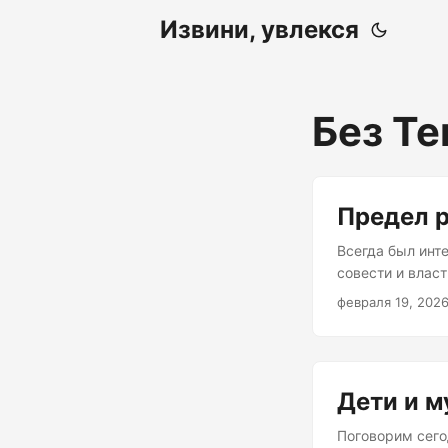
Извини, увлекся
Без Те
Предел 
Всегда был инт
совести и власт
что человек сна
февраля 19, 202
лучших ресторан
всё будет проис
захочется чего
привыкнет и к т
Дети и м
Поговорим сего