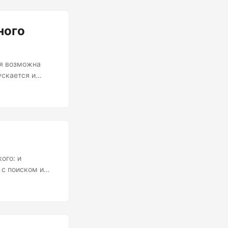
тройство,
рафии и
ного
ая возможна
ускается и
не было
работает.
. Это было
ого: и
 с поиском и
ит в серию
исы, несмотря
е услуги и все
аморозились,