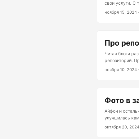
свои услуги. С 
корпораций, ко
ноября 15, 2024
лицензию. Слава
Мой домашний с
Пароли я храню
Про реп
Читая блоги ра
репозиторий. Пр
серию постов, 
ноября 10, 2024
функцию выполн
и попробовал э
поделюсь как я 
объяснение от п
Фото в з
блоги разработч
зачем мы ее пиш
Айфон и осталь
улучшилась кам
фотографии и т
октября 20, 202
крюк, который 
качестве ежеме