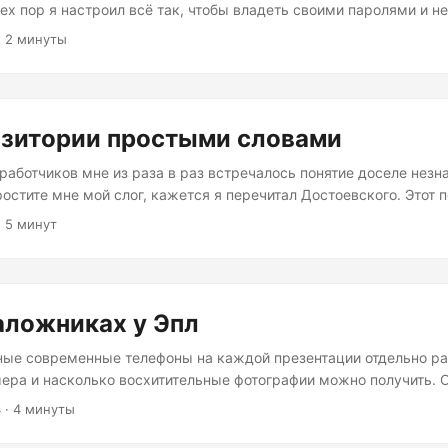
тех пор я настроил всё так, чтобы владеть своими паролями и не
торые несмотря на все заявления могут заблокировать вам дост
· 2 минуты
 опенсорсу! Этот пост входит в серию постов, под тегом Кибер
етап — это айфон и PC, временами MacOS. На работе — ноутбук
 в менеджере паролей. ...
озитории простыми словами
зработчиков мне из раза в раз встречалось понятие доселе нез
остите мне мой слог, кажется я перечитал Достоевского. Этот п
под тегом Кибер-крестьянство. Что это за репозиторий? Зачем 
· 5 минут
яет? В чем его смысл? Я решил разобраться с этим — посмотр
то все настроить самостоятельно на виртуальном сервере. Для 
это все понял, вдруг кто-нибудь на просторах интернета захоче
ростого человека без непонятных команд и чёрных экранов. А т
аложниках у Эпл
иков, то команд видел много, а понять что делает каждая кома
ем — было не просто. ...
ные современные телефоны на каждой презентации отдельно р
ера и насколько восхитительные фотографии можно получить. 
о как с ними обращается Эпл, да и остальные корпорации — са
4
· 4 минуты
будет держать вас в их экосистеме, заставляя со временем пла
сячной подписки. Этот пост входит в серию постов, под тегом К