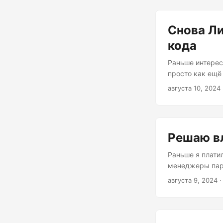
крестьянство. 
всегда лежащее
Снова Ли
снимать видео. .
кода
Раньше интерес
просто как ещё 
посмотреть как 
августа 10, 2024
понимания на в
Устанавливая е
моей ошибкой, о
Решаю в
Раньше я платил
менеджеры паро
сортировкой. То
августа 9, 2024
·
постов, под те
на красивые обе
плюшки. Пароли
так же и с фото. 