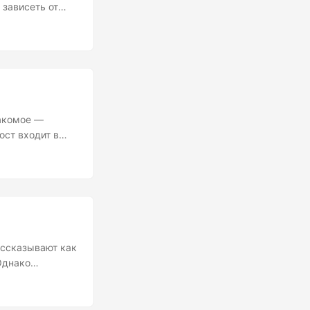
 зависеть от
уп и отозвать
-крестьянство.
 с Windows.
накомое —
ост входит в
он нужен? Какую
ел много ютуба
закрепления
т найти
о когда я читал
нда и главное
ассказывают как
Однако
мый крепкий
тить оброк в
ибер-