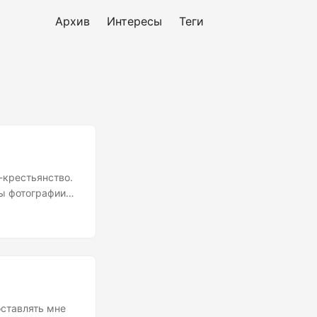
Архив
Интересы
Теги
-крестьянство.
бы фотографии
вети порядок и
ым фото-файлам
блачного
оставлять мне