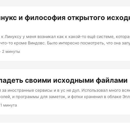
Имея возможность сохранять моменты своей жизни прямо на ус
 в кармане, невозможно устоять перед желанием делать фотог
нукс и философия открытого исход
..
 к Линуксу у меня возникал как к какой-то ещё системе, котор
что-то кроме Виндовс. Было интересно посмотреть, что она зап
в ней работают, в чём возможно отличие от Виндовс. Но у меня 
· 2 минуты
ысоком уровне зачем она нужна, в чем ее смысл и как там все 
ё, я пробовал использовать ее как замену повседневной системе
тталкивающей меня от ее изучения. ...
ладеть своими исходными файлами
 за иностранные сервисы и в ус не дул. Использовал много всяк
лей, и программы для заметок, и фотки храненил в облаке Эпл
 есть я доверял сервисам очень много важного. Этот пост вход
 1 минута
гом Кибер-крестьянство. А потом пришли санкции и многие серв
щания как они хотят сделать этот мир лучше, отключили мне вс
 перестали сохраняться и синхронизироваться, заметки тоже з
...