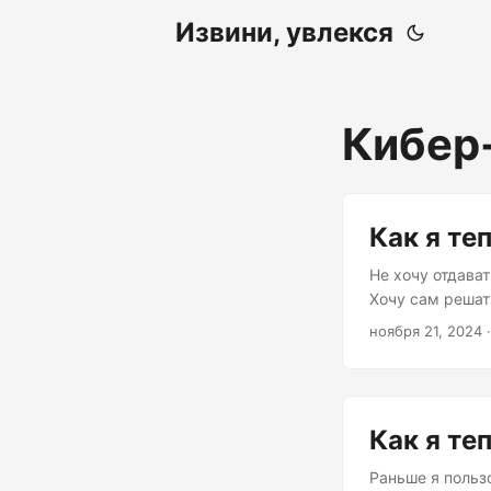
Извини, увлекся
Кибер
Как я те
Не хочу отдава
Хочу сам решат
пережили эпохи
ноября 21, 2024
·
здесь. Свои фо
и дальше с ним
хранения. Струк
Как я те
Раньше я польз