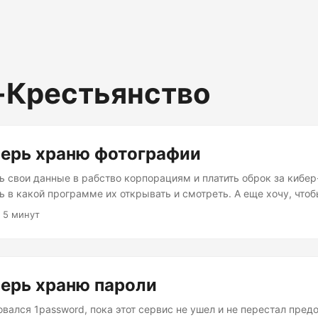
-Крестьянство
перь храню фотографии
ть свои данные в рабство корпорациям и платить оброк за кибер
ь в какой программе их открывать и смотреть. А еще хочу, что
 разных компаний и их закрытых стандартов. Настало время на
 5 минут
тографии хочу иметь при себе, иметь быстрый доступ к исходн
и работать. При этом не прочь пользоваться преимуществами о
тура ...
перь храню пароли
овался 1password, пока этот сервис не ушел и не перестал пред