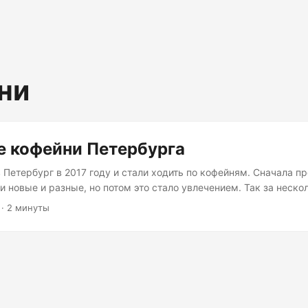
ни
 кофейни Петербурга
 Петербург в 2017 году и стали ходить по кофейням. Сначала пр
 новые и разные, но потом это стало увлечением. Так за неско
бывали где-то в 60 разных. Всего спешелти-кофеен в Петербург
· 2 минуты