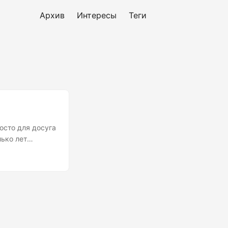
Архив
Интересы
Теги
осто для досуга
лько лет
е около 250-ти.