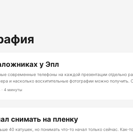
рафия
аложниках у Эпл
ные современные телефоны на каждой презентации отдельно р
ера и насколько восхитительные фотографии можно получить. 
о как с ними обращается Эпл, да и остальные корпорации — са
4
· 4 минуты
будет держать вас в их экосистеме, заставляя со временем пла
сячной подписки. Этот пост входит в серию постов, под тегом К
Имея возможность сохранять моменты своей жизни прямо на ус
 в кармане, невозможно устоять перед желанием делать фотог
чал снимать на пленку
..
ше 40 катушек, но понимать что-то начал только сейчас. Как-то