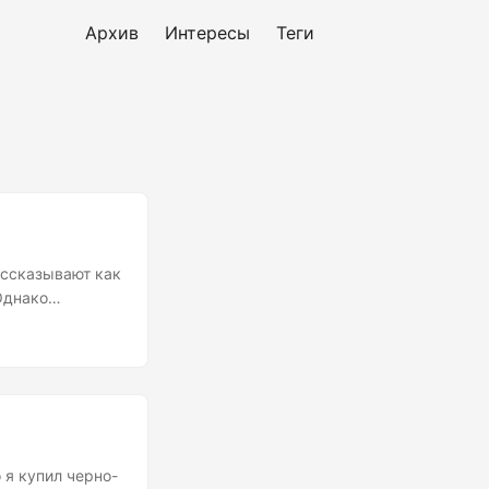
Архив
Интересы
Теги
ассказывают как
Однако
мый крепкий
тить оброк в
ибер-
тройство,
рафии и
 я купил черно-