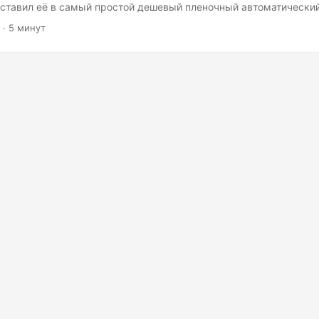
вставил её в самый простой дешевый пленочный автоматический
 В таких дешевых фотоаппаратах «мыльницах» нет фокусировки 
· 5 минут
фотографировать со вспышкой. В качестве объектива установле
сли подходить к фотографируемому объекту слишком близко, то 
раничения дешевых фотоаппаратов. ...