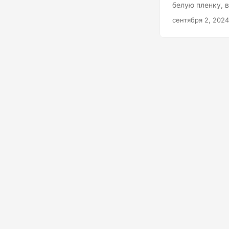
белую пленку, 
начал снимать.
сентября 2, 2024
Только опция с
или пластик. Е
размыт - это ог