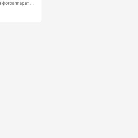
 фотоаппарат и
и настроек.
на стекляшка
кадр будет