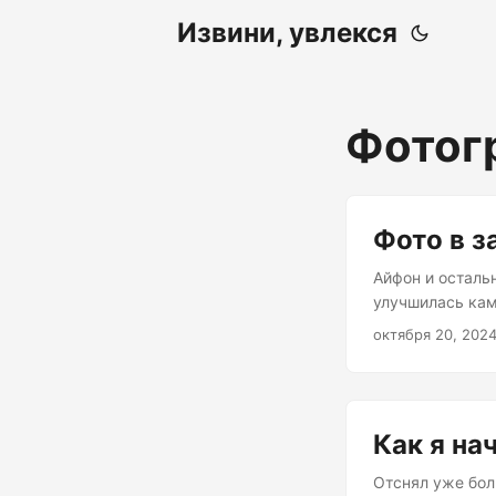
Извини, увлекся
Фотог
Фото в з
Айфон и осталь
улучшилась кам
фотографии и т
октября 20, 202
крюк, который 
качестве ежеме
крестьянство. 
всегда лежащее
Как я на
снимать видео. .
Отснял уже боль